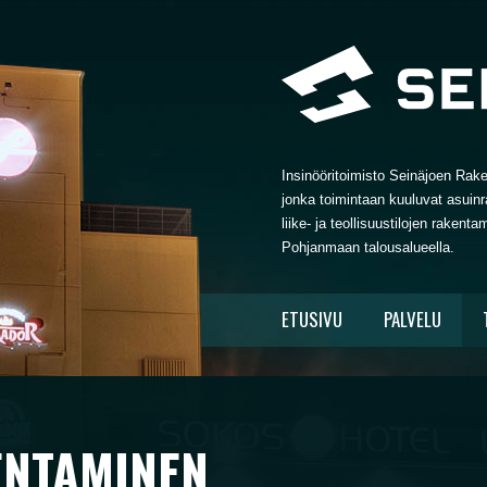
Insinööritoimisto Seinäjoen Rak
jonka toimintaan kuuluvat asuinra
liike- ja teollisuustilojen raken
Pohjanmaan talousalueella.
ETUSIVU
PALVELU
ENTAMINEN