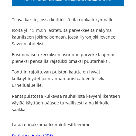
Tilava kaksio, jossa keittiössä tila ruokailuryhmälle.
Isolta yli 15 m2:n lasitetulta parvekkeelta näkymä
kauniiseen jokimaisemaan, jossa Kyrönjoki levenee
Saveenlahdeksi.
Ensimmäisen kerroksen asunnon parveke laajenne
pieneksi pensailla rajatuksi omaksi puutarhaksi.
Tonttiin rajoittuvan puiston kautta on hyvät
kulkuyhteydet joenrannan puistoalueelle sekä
urheilualueille.
Rantapuistossa kulkevaa rauhallista kevyenliikenteen
väylää käyttäen pää­see turvallisesti aina kirkolle
saakka.
Lataa ennakkomarkkinointiesitteemme:
Kyrönjoen Helmi (PDF)