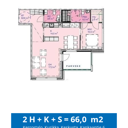
2 H + K + S = 66,0 m2
Kerrostalo, Kurikka, Keskusta, Kankaantie 6