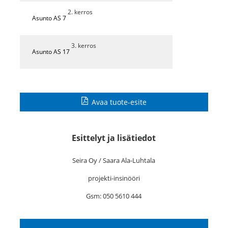
2. kerros
Asunto AS 7
3. kerros
Asunto AS 17
Avaa tuote-esite
Esittelyt ja lisätiedot
Seira Oy / Saara Ala-Luhtala
projekti-insinööri
Gsm: 050 5610 444