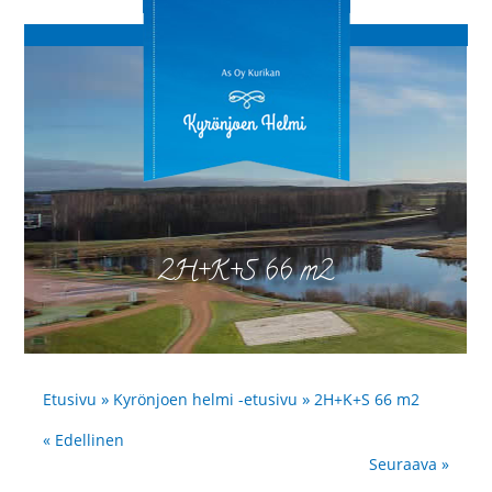
2H+K+S 66 m2
»
»
Etusivu
Kyrönjoen helmi -etusivu
2H+K+S 66 m2
« Edellinen
Seuraava »